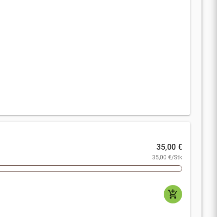
35,00 €
35,00 €/Stk
add_shopping_cart