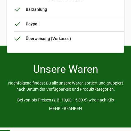
done
Barzahlung
done
Paypal
done
Überweisung (Vorkasse)
Unsere Waren
Nachfolgend findest Du alle unsere Waren sortiert und gruppiert
nach Datum der Verfügbarkeit und Produktkategorien.
Bei von-bis Preisen (z.B. 10,00-15,00 €) wird nach Kilo
abgerechnet und die tatsächliche Größe kann variieren, da es ein
MEHR ERFAHREN
natürliches Produkt ist. Bei der Übergabe wird gewogen und der
Preis festgelegt.
Alle Preise inkl. MwSt., mehr Informationen zu den