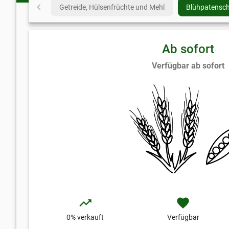
chevron_left
Gedüngt wird aktuell primär mit Zwischenfrüchten und
Getreide, Hülsenfrüchte und Mehl
Blühpatensch
Gründüngung.
Ab sofort
Verfügbar ab sofort
trending_up
favorite
0
% verkauft
Verfügbar