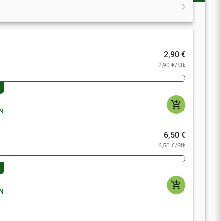
chevron_right
2,90 €
2,90 €/Stk
t
add_shopping_cart
N
6,50 €
6,50 €/Stk
t
add_shopping_cart
N