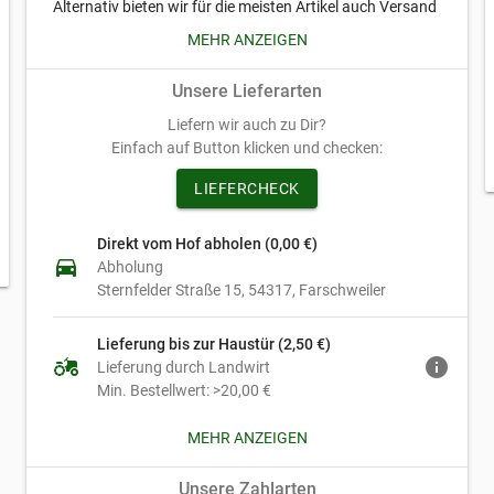
Alternativ bieten wir für die meisten Artikel auch Versand
per Paketdienst an.
MEHR ANZEIGEN
Ab einem Mindestbestellwert von 20€ liefern wir gerne
Unsere Lieferarten
bis zur Haustür im angegebenen PLZ Bereich
Liefern wir auch zu Dir?
Nach Absprache ggfs. auch in andere PLZ Gebiete
Einfach auf Button klicken und checken:
LIEFERCHECK
Direkt vom Hof abholen (0,00 €)
directions_car
Abholung
Sternfelder Straße 15
54317
Farschweiler
Lieferung bis zur Haustür (2,50 €)
agriculture
info
Lieferung durch Landwirt
Min. Bestellwert: >20,00 €
MEHR ANZEIGEN
Paketversand (6,50 €)
local_shipping
Paketversand
Unsere Zahlarten
Min. Bestellwert: >25,00 €