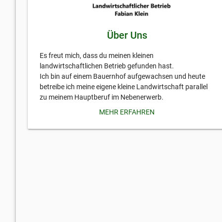
Über Uns
Es freut mich, dass du meinen kleinen
landwirtschaftlichen Betrieb gefunden hast.
Ich bin auf einem Bauernhof aufgewachsen und heute
betreibe ich meine eigene kleine Landwirtschaft parallel
zu meinem Hauptberuf im Nebenerwerb.
MEHR ERFAHREN
Imkerei:
Ich betreue aktuell etwa 10 Bienenvölker, die bei mir
großteils in Holzbeuten wohnen dürfen. Die Behandlung
gegen die Varroa Milbe erfolgt bei mir sowohl mit
biologischen Maßnahmen, als auch mit im biologischen
Betrieb zugelassenen Mitteln. Ich lege viel Wert auf eine
möglichst störungsfreie und naturnahe Imkerei. Jedes
Jahr werden durch mich neue Ableger (Patenschaften
möglich, sehr begrenzte Anzahl) gebildet.
Die Hauptanzahl meiner Bienen steht auf meiner neu
angelegten Streuobstwiese mit alten Obstsorten.