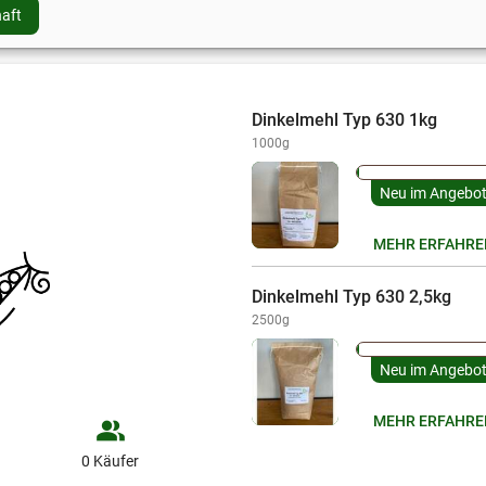
aft
Versandkosten im Abschnitt
Lieferung & Zahlung
auf dieser Seite
Dinkelmehl Typ 630 1kg
1000g
Neu im Angebo
MEHR ERFAHRE
Dinkelmehl Typ 630 2,5kg
2500g
Neu im Angebo
MEHR ERFAHRE
people_alt
0 Käufer