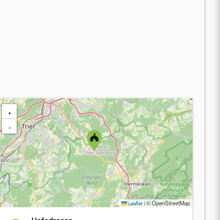
+
−
© OpenStreetMap
Leaflet
|