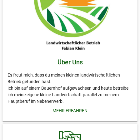
Über Uns
Es freut mich, dass du meinen kleinen landwirtschaftlichen
Betrieb gefunden hast.
Ich bin auf einem Bauernhof aufgewachsen und heute betreibe
ich meine eigene kleine Landwirtschaft parallel zu meinem
Hauptberuf im Nebenerwerb.
MEHR ERFAHREN
Imkerei:
Ich betreue aktuell etwa 10 Bienenvölker, die bei mir großteils in
Holzbeuten wohnen dürfen. Die Behandlung gegen die Varroa
Milbe erfolgt bei mir sowohl mit biologischen Maßnahmen, als