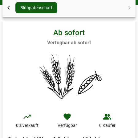
Versandkosten im Abschnitt
Lieferung & Zahlung
auf
chevron_left
chevron_right
Mehl
Blühpatenschaft
dieser Seite
Ab sofort
Verfügbar ab sofort
trending_up
favorite
people_alt
0
% verkauft
Verfügbar
0 Käufer