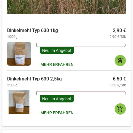
Dinkelmehl Typ 630 1kg
2,90 €
1000g
2,90 €/Stk
Neu im Angebot
add_shopping_cart
MEHR ERFAHREN
Dinkelmehl Typ 630 2,5kg
6,50 €
2500g
6,50 €/Stk
Neu im Angebot
add_shopping_cart
MEHR ERFAHREN