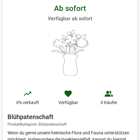
Ab sofort
Verfügbar ab sofort
trending_up
favorite
people_alt
0
% verkauft
Verfügbar
0 Käufer
Blühpatenschaft
Produktkategorie: Blühpatenschaft
Wenn du gerne unsere heimische Flora und Fauna unterstützen
möchtest, insbesondere die Insektenvielfalt, kannst du hiermit