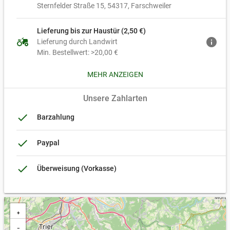
Sternfelder Straße 15
54317
Farschweiler
und künstlichen Dünger, gegen Beikräuter wird rein mechanisch
gearbeitet und eine gewisse Menge wird auch schlicht toleriert,
da es der Natur, den Insekten und insgesamt dem ganzen
Lieferung bis zur Haustür (2,50 €)
agriculture
info
Ökosystem hilft.
Lieferung durch Landwirt
Gedüngt wird aktuell primär mit Zwischenfrüchten und
Min. Bestellwert: >20,00 €
Gründüngung.
MEHR ANZEIGEN
Paketversand (6,50 €)
local_shipping
Paketversand
Unsere Zahlarten
Min. Bestellwert: >25,00 €
done
Barzahlung
done
Paypal
done
Überweisung (Vorkasse)
+
−